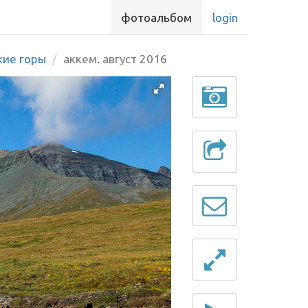
фотоальбом
login
кие горы
аккем. август 2016