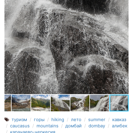
туризм
горы
hiking
лето
summer
кавказ
caucasus
mountains
домбай
dombay
алибек
карачаево-черкесия