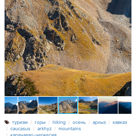
туризм
горы
hiking
осень
архыз
кавказ
caucasus
arkhyz
mountains
карачаево-черкесия