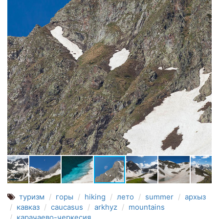
туризм
горы
hiking
лето
summer
архыз
кавказ
caucasus
arkhyz
mountains
карачаево-черкесия