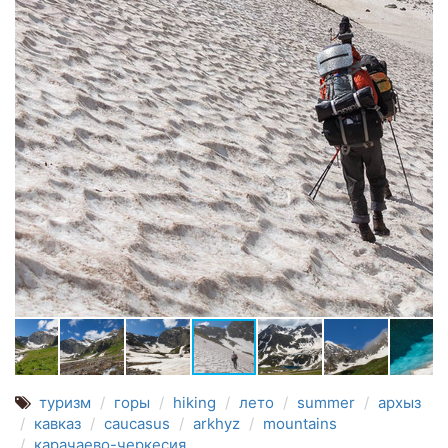
туризм
горы
hiking
лето
summer
архыз
кавказ
caucasus
arkhyz
mountains
карачаево-черкесия