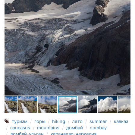
туризм
горы
hiking
лето
summer
кавказ
caucasus
mountains
домбай
dombay
домбай-ульген
карачаево-черкесия