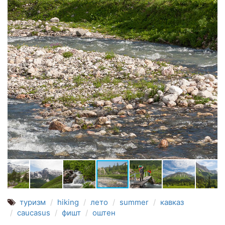
туризм
hiking
лето
summer
кавказ
caucasus
фишт
оштен