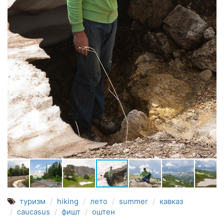
туризм
hiking
лето
summer
кавказ
caucasus
фишт
оштен