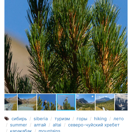
сибирь
siberia
туризм
горы
hiking
лето
summer
алтай
altai
северо-чуйский хребет
каракабак
mountains