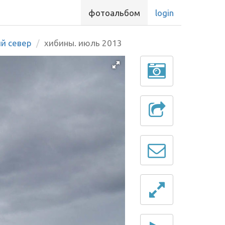
фотоальбом
login
ий север
хибины. июль 2013