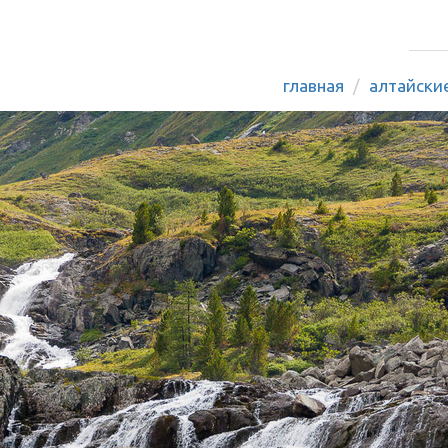
главная
алтайски