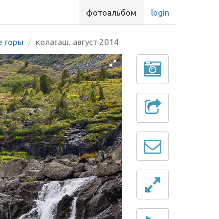
фотоальбом
login
е горы
колагаш. август 2014