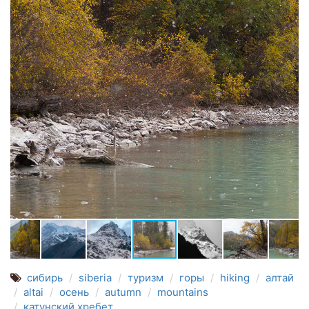
сибирь
siberia
туризм
горы
hiking
алтай
altai
осень
autumn
mountains
катунский хребет