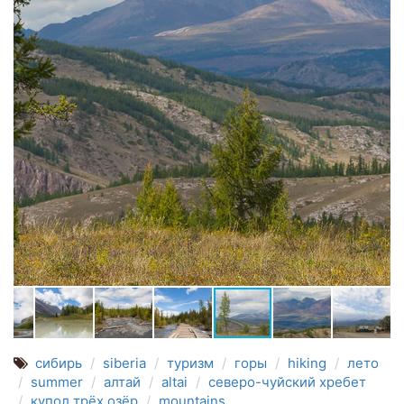
сибирь
siberia
туризм
горы
hiking
лето
summer
алтай
altai
северо-чуйский хребет
купол трёх озёр
mountains