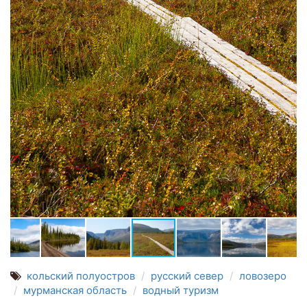
кольский полуостров
русский север
ловозеро
мурманская область
водный туризм