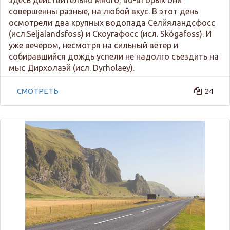
совершенны разные, на любой вкус. В этот день
осмотрели два крупных водопада Селйяландсфосс
(исл.Seljalandsfoss) и Скоугафосс (исл. Skógafoss). И
уже вечером, несмотря на сильный ветер и
собиравшийся дождь успели не надолго съездить на
мыс Дирхолаэй (исл. Dyrholaey).
СМОТРЕТЬ
24