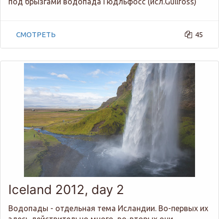
под брызгами водопада Гюдльфосс (исл.Gullfoss)
СМОТРЕТЬ
45
Iceland 2012, day 2
Водопады - отдельная тема Исландии. Во-первых их
здесь действительно много, во-вторых они