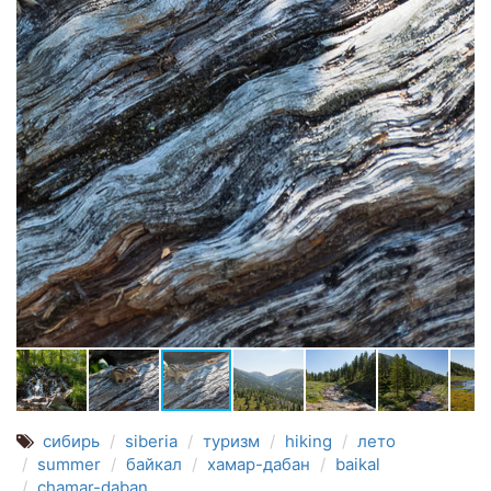
сибирь
siberia
туризм
hiking
лето
summer
байкал
хамар-дабан
baikal
chamar-daban