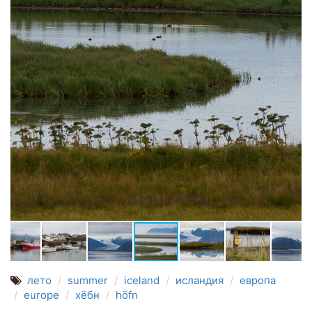
лето
summer
iceland
исландия
европа
europe
хёбн
höfn