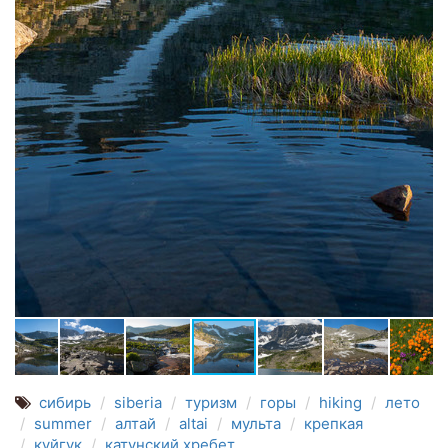
сибирь
siberia
туризм
горы
hiking
лето
summer
алтай
altai
мульта
крепкая
куйгук
катунский хребет