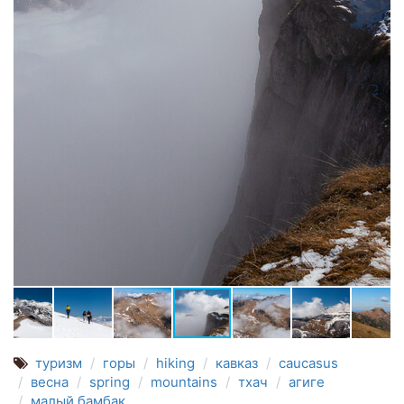
туризм
горы
hiking
кавказ
caucasus
весна
spring
mountains
тхач
агиге
малый бамбак