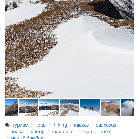
туризм
горы
hiking
кавказ
caucasus
весна
spring
mountains
тхач
агиге
малый бамбак