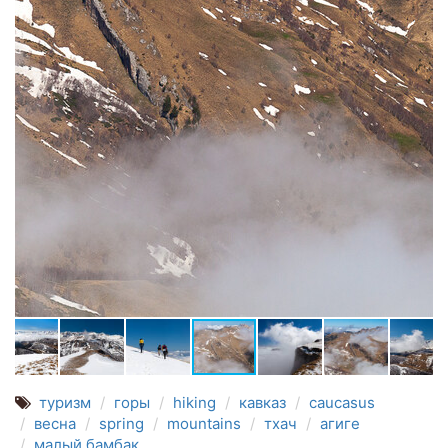
туризм
горы
hiking
кавказ
caucasus
весна
spring
mountains
тхач
агиге
малый бамбак