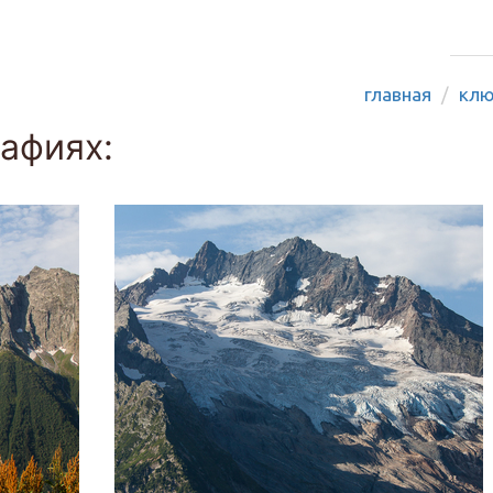
главная
клю
афиях: