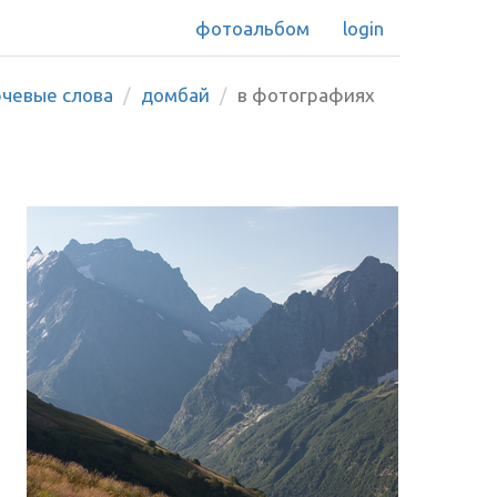
фотоальбом
login
чевые слова
домбай
в фотографиях